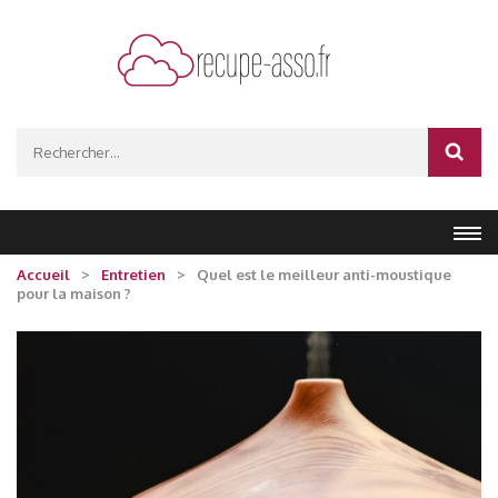
Aller
au
contenu
(Pressez
recupe-asso.fr
Entrée)
Rechercher :
Accueil
>
Entretien
>
Quel est le meilleur anti-moustique
pour la maison ?