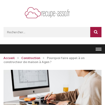
Aller
au
contenu
(Pressez
recupe-asso.fr
Entrée)
Rechercher :
Accueil
>
Construction
>
Pourquoi faire appel à un
constructeur de maison à Agen ?