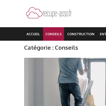
Aller
au
contenu
(Pressez
recupe-asso.fr
Entrée)
ACCUEIL
CONSEILS
CONSTRUCTION
EN
Catégorie :
Conseils