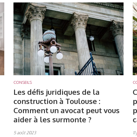
CONSEILS
C
Les défis juridiques de la
C
construction à Toulouse :
p
Comment un avocat peut vous
p
aider à les surmonte ?
c
5 août 2023
11