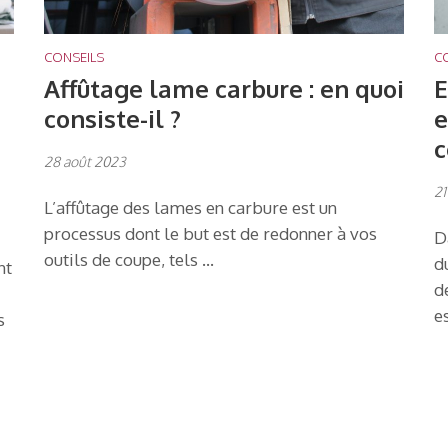
CONSEILS
C
Affûtage lame carbure : en quoi
E
consiste-il ?
e
c
28 août 2023
21
L’affûtage des lames en carbure est un
processus dont le but est de redonner à vos
D
outils de coupe, tels …
d
nt
d
e
s