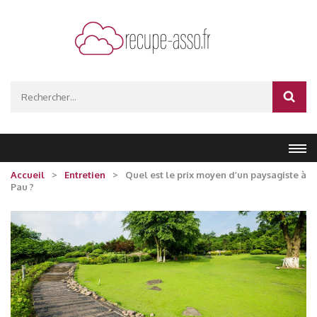
Aller
au
contenu
(Pressez
recupe-asso.fr
Entrée)
Rechercher :
Accueil
>
Entretien
>
Quel est le prix moyen d’un paysagiste à
Pau ?