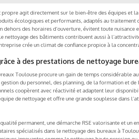
propre agit directement sur le bien-être des équipes et la 
uits écologiques et performants, adaptés au traitement de
en dehors des horaires d’ouverture, évitent toute nuisance e
le nettoyage des bâtiments contribuent aussi à l’attractivité
treprise crée un climat de confiance propice à la concentra
râce à des prestations de nettoyage bur
ureaux Toulouse procure un gain de temps considérable aux
e gestion du personnel, des planning, de la formation et de
onnels coopèrent avec réactivité et adaptent leur disponibi
équipe de nettoyage et offre une grande souplesse dans l’a
e qualité permanent, une démarche RSE valorisante et un 
tataires spécialisés dans le nettoyage des bureaux à Toulo
hniques innovantes comme le nettoyage haute pression ou la 