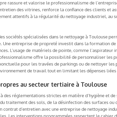
ropre rassure et valorise le professionnalisme de l’entrepri
retien des vitrines, renforce la confiance des clients et as
ent attentifs à la régularité du nettoyage industriel, au 
es sociétés spécialisées dans le nettoyage à Toulouse perm
 Une entreprise de propreté investit dans la formation de 
nces. L’usage de matériels de pointe, comme l’aspirateur ind
fessionnalisme offre la possibilité de personnaliser les pr
onctuelle pour les travées de parkings ou de nettoyer les
vironnement de travail tout en limitant les dépenses liée
opres au secteur tertiaire à Toulouse
 à des réglementations strictes en matière d’hygiène et de
 du traitement des sols, de la désinfection des surfaces o
contrat d’entretien avec une entreprise de nettoyage indus
les. Les interventions programmées respectent le cahier de