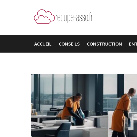
Aller
au
contenu
(Pressez
recupe-asso.fr
Entrée)
ACCUEIL
CONSEILS
CONSTRUCTION
EN