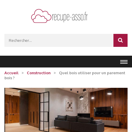
Aller
au
contenu
(Pressez
recupe-asso.fr
Entrée)
Rechercher :
Accueil
>
Construction
>
Quel bois utiliser pour un parement
bois ?