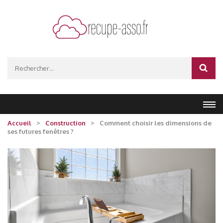
Aller
au
contenu
(Pressez
recupe-asso.fr
Entrée)
Rechercher :
Accueil
>
Construction
>
Comment choisir les dimensions de
ses futures fenêtres ?